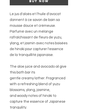
buy now
Le jus d'aloès et l'huile d'avocat
donnent à ce savon de bain sa
mousse douce et crémeuse.
Parfumé avec un mélange
rafraîchissant de fleurs de yuzu,
ylang, et jasmin avec notes boisées
de hinoki pour capturer l'essence
de la tranquillité japonaise.
The aloe juice and avocado oil give
this bath bar its
gentle creamy lather. Fragranced
with a refreshing blend of yuzu
blossoms, ylang, jasmine,
and woody notes of hinoki to
capture the essence of Japanese
tranquility.