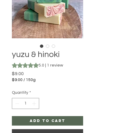
yuzu & hinoki
Rating is 5.0 out of five stars based on 1 review
5.0 | 1 review
Price
$9.00
$9.00
/
150g
$9.00
per
Quantity
*
150
Grams
add to cart