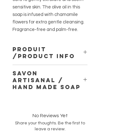
sensitive skin. The olive oil in this
soap is infused with chamomile
flowers for extra gentle cleansing.
Fragrance-free and palm-free.
produit
/product info
75g
savon
contient huiles saponifée
artisanal /
d'olive (infusée de camomile), noix
hand made soap
de coco, huile de ricin, beurre de
cacao, beurre de noix de mangue,
Tout vrais savons sont fait avec de la
beurre de karité, huile margousier et
soude caustique. Aucune trace ne
huile d’amande douce; avoine
reste dans le produit finit.
colloïdale, pigment
No Reviews Yet
Pour une plus longe vie de vos
contains saponified chamomile
Share your thoughts. Be the first to
savons naturel, il est conseillé de
infused olive oil , coconut oil, castor
leave a review.
laisser sécher vos barres après
oil, cocoa butter, mango seed butter,
utilisation et ne jamais laisser dans