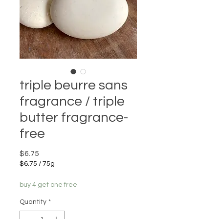
triple beurre sans
fragrance / triple
butter fragrance-
free
Price
$6.75
$6.75
/
75g
$6.75
per
buy 4 get one free
75
Grams
Quantity
*