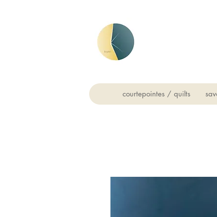
courtepointes / quilts
sav