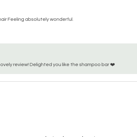
ir Feeling absolutely wonderful.
lovely review! Delighted you like the shampoo bar ❤️