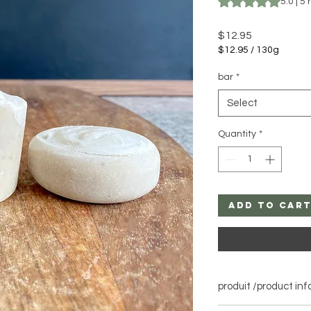
5.0 | 5
Price
$12.95
$12.95
/
130g
$12.95
per
bar
*
130
Grams
Select
Quantity
*
add to car
produit /product inf