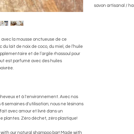
barre shampoing / 
savon artisanal / 
contient lait de noix
(infusée de romarin)
Tout vrais savons so
équitable), noix de co
Aucune trace ne reste
beurre de cacao, arg
Pour une plus longe v
essential romarin e
conseillé de laisser 
contains coconut milk
in avec la mousse onctueuse de ce
et ne jamais laisser
rosemary leaf), palm 
u lait de noix de coco, du miel, de l’huile
Étant donné que nos p
grow), coconut oil, ca
pplémentaire et de l’argile rhassoul pour
coupés à la main à l
rhassoul clay, hone
naturels, aucun sa
tout est parfumé avec des huiles
essential oils
apparence. Les coule
oivrée.
peuvent varier d'un l
à quelques différenc
Gardez vos produits 
évitez toute expositi
heveux et à l'environnement. Avec nos
All real soap is made
6 semaines d'utilisation; nous ne lésinons
finished product.
To make your natural
ait avec amour et livré dans un
dry as possible afte
 plantes. Zéro déchet, zéro plastique!
pool of standing wat
Since our products 
er with our natural shampoo bar! Made with