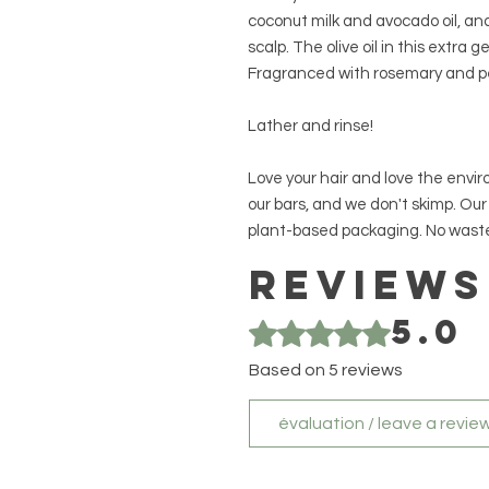
coconut milk and avocado oil, a
scalp. The olive oil in this extra 
Fragranced with rosemary and pe
Lather and rinse!
Love your hair and love the envi
our bars, and we don't skimp. Ou
plant-based packaging. No waste,
Reviews
5.0
Rated 5 out of 5 stars.
Based on 5 reviews
évaluation / leave a revie