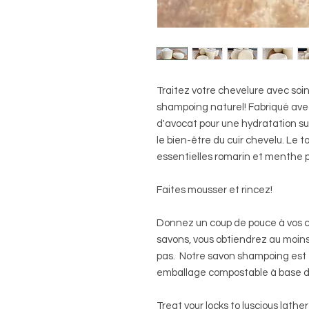
Traitez votre chevelure avec so
shampoing naturel! Fabriqué avec d
d'avocat pour une hydratation su
le bien-être du cuir chevelu. Le 
essentielles romarin et menthe p
Faites mousser et rincez!
Donnez un coup de pouce à vos c
savons, vous obtiendrez au moins 
pas. Notre savon shampoing est f
emballage compostable à base de
Treat your locks to luscious lath