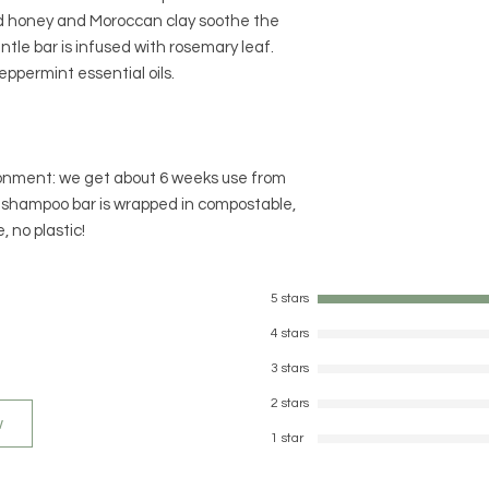
and hand-cut using n
nd honey and Moroccan clay soothe the
soaps will look exact
gentle bar is infused with rosemary leaf.
and shape can and d
ppermint essential oils.
please expect differ
time.
Store your products i
exposure to direct su
ronment: we get about 6 weeks use from
r shampoo bar is wrapped in compostable,
 no plastic!
5 stars
4 stars
3 stars
2 stars
w
1 star