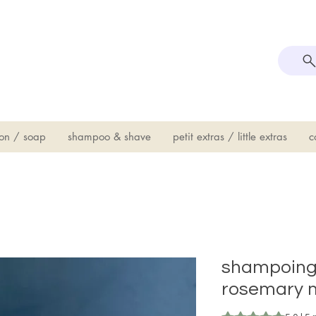
on / soap
shampoo & shave
petit extras / little extras
c
shampoing
rosemary 
Rating is 5.0 out o