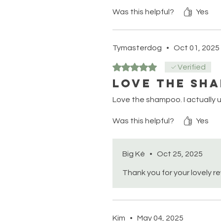
Was this helpful?
Yes
Tymasterdog
•
Oct 01, 2025
Rated 5 out of 5 stars.
Verified
Love the sh
Love the shampoo. I actually us
Was this helpful?
Yes
Big Ké
•
Oct 25, 2025
Thank you for your lovely r
Kim
•
May 04, 2025