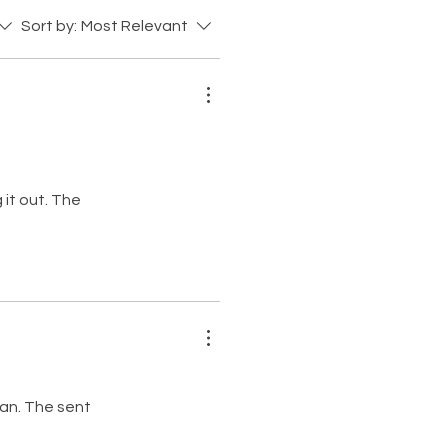
Sort by:
Most Relevant
 it out. The
ean. The sent