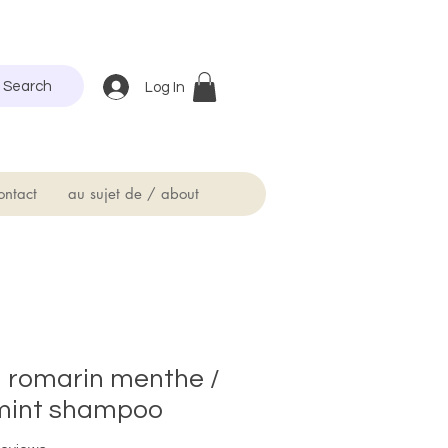
Search
Log In
ontact
au sujet de / about
 romarin menthe /
mint shampoo
f five stars based on 5 reviews