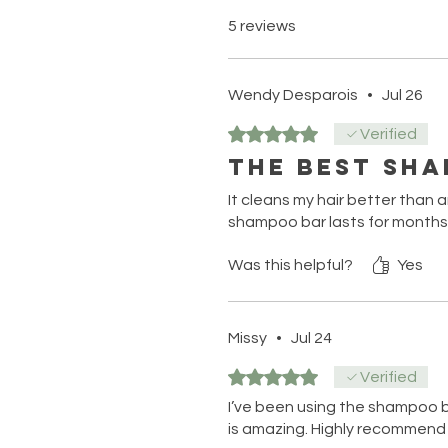
5 reviews
Wendy Desparois
•
Jul 26
Rated 5 out of 5 stars.
Verified
The best sha
It cleans my hair better than 
shampoo bar lasts for months 
Was this helpful?
Yes
Missy
•
Jul 24
Rated 5 out of 5 stars.
Verified
I’ve been using the shampoo bar
is amazing. Highly recommend i