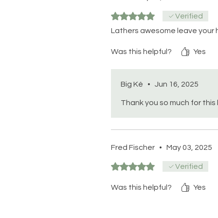
Rated 5 out of 5 stars.
Verified
Lathers awesome leave your ha
Was this helpful?
Yes
Big Ké
•
Jun 16, 2025
Thank you so much for this 
Fred Fischer
•
May 03, 2025
Rated 5 out of 5 stars.
Verified
Was this helpful?
Yes