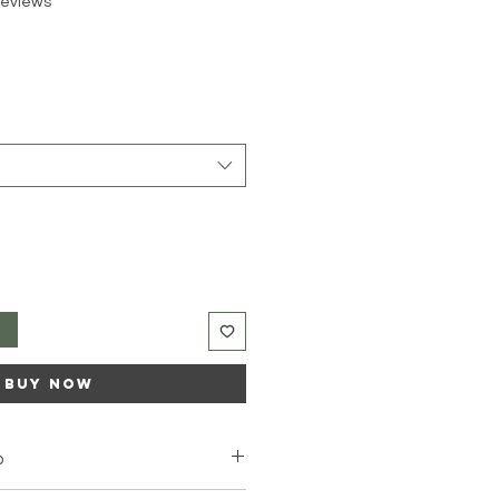
 reviews
t
buy now
o