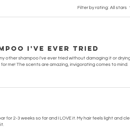
Filter by rating:
All stars
mpoo I've ever tried
any other shampoo I've ever tried without damaging it or drying
for me! The scents are amazing, invigorating comes to mind.
 for 2-3 weeks so far and I LOVE it. My hair feels light and cl
t.