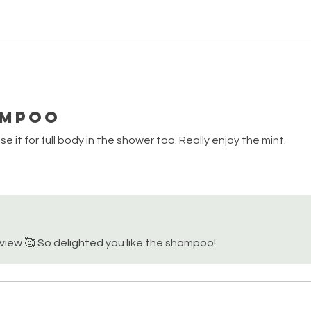
ampoo
e it for full body in the shower too. Really enjoy the mint.
eview 🥰 So delighted you like the shampoo!