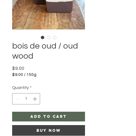
bois de oud / oud
wood
Price
$9.00
$9.00
/
150g
$9.00
per
Quantity
*
150
Grams
add to cart
buy now