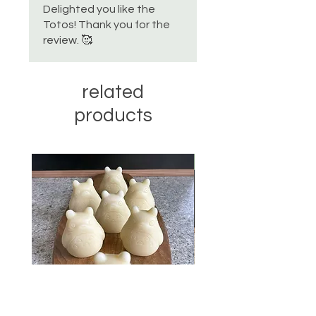
our designs from time to time.
Delighted you like the
Store your products in a cool, dry
Totos! Thank you for the
place and avoid exposure to direct
review. 🥰
sunlight.
related
products
nouveau! / new!