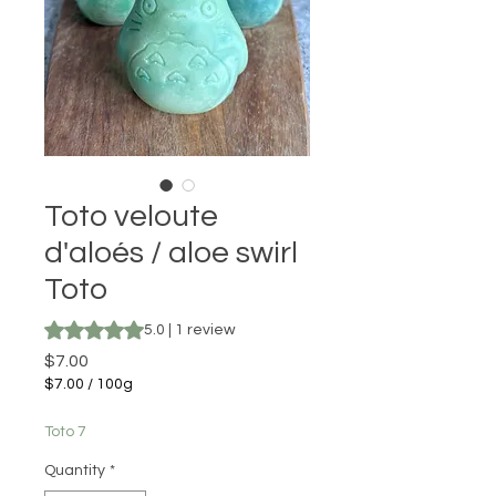
Toto veloute
d'aloés / aloe swirl
Toto
Rating is 5.0 out of five stars based on 1 review
5.0 | 1 review
Price
$7.00
$7.00
/
100g
$7.00
per
Toto 7
100
Grams
Quantity
*