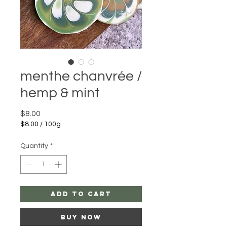
menthe chanvrée /
hemp & mint
Price
$8.00
$8.00
/
100g
$8.00
per
Quantity
*
100
Grams
add to cart
buy now